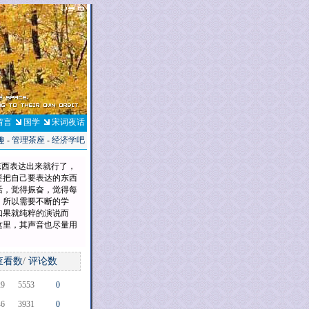
留言
国学
宋词夜话
趣
-
管理茶座
-
经济学吧
东西表达出来就行了，
要把自己要表达的东西
活，觉得振奋，觉得每
，所以需要不断的学
如果就纯粹的演说而
这里，其声音也尽量用
查看数
/
评论数
29
5553
0
46
3931
0