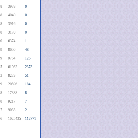
38
3978
0
18
4040
0
38
3916
0
28
3170
0
40
6374
1
49
8650
48
29
9764
126
55
61082
2378
23
8273
51
59
20596
184
58
17388
8
58
9217
7
57
9083
2
56
1025435
112771