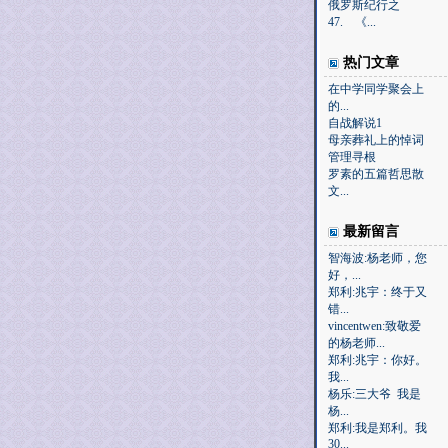
俄罗斯纪行之
47. 《...
热门文章
在中学同学聚会上
的...
自战解说1
母亲葬礼上的悼词
管理寻根
罗素的五篇哲思散
文...
最新留言
智海波:杨老师，您
好，...
郑利:兆宇：终于又
错...
vincentwen:致敬爱
的杨老师...
郑利:兆宇：你好。
我...
杨乐:三大爷 我是
杨...
郑利:我是郑利。我
30...