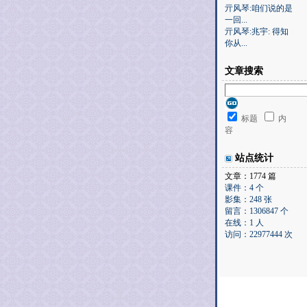
亓风琴:咱们说的是
一回...
亓风琴:兆宇: 得知
你从...
文章搜索
标题
内
容
站点统计
文章：1774 篇
课件：4 个
影集：248 张
留言：1306847 个
在线：1 人
访问：22977444 次