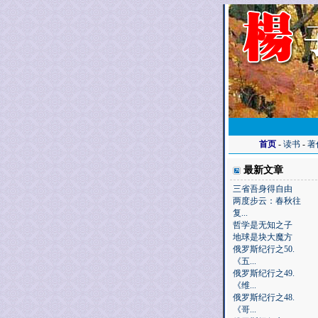
首页
-
读书
-
著
最新文章
三省吾身得自由
两度步云：春秋往
复...
哲学是无知之子
地球是块大魔方
俄罗斯纪行之50.
《五...
俄罗斯纪行之49.
《维...
俄罗斯纪行之48.
《哥...