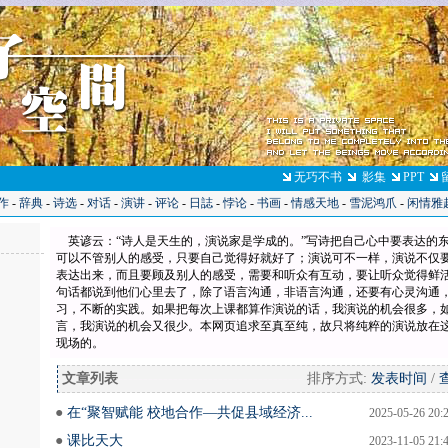
无巧不书
影集
PPT
作
-
辞典
-
诗选
-
对话
-
演讲
-
评论
-
日誌
-
悖论
-
书画
-
情感天地
-
雪泥鸿爪
-
闲情雅
英谚云：“诗人是天生的，演说家是学成的。”写诗把自己心中要表达的
可以不管别人的感受，只要自己觉得好就好了；演说可不一样，演说不仅
表达出来，而且要顾及别人的感受，需要和听众有互动，要让听众觉得鲜
句话都说到他们心里去了，除了语言沟通，非语言沟通，还要有心灵沟通
习，不断的实践。如果把每次上课都算作演说的话，我演说的机会很多，
言，我演说的机会又很少。本网页追求至真至纯，故只将纯粹的演说放在
现场的。
文章列表
-------------------------------------
排序方式:
发表时间
/
●
在“聚智赋能 校地合作—共促县域经济...
2025-05-26 20:
●
课比天大
2023-11-05 21: