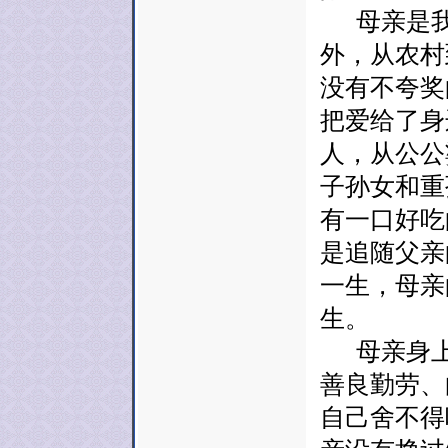
母亲是我
外，从农村
没有不夸奖
把爱给了身
人，从公公
子孙女和重
有一口好吃
是追随父亲
一生，母亲
生。
母亲身上
善良勤劳、
自己舍不得