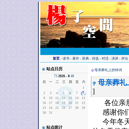
首页
-
读书
-
著作
-
辞典
-
诗选
-
对话
-
演讲
-
评论
站点日历
母亲葬礼上的悼词
7
3
2026 - 8
4
8
母亲葬礼
日
一
二
三
四
五
六
1
]
2
3
4
5
6
7
8
9
10
11
12
13
14
15
各位亲朋
16
17
18
19
20
21
22
23
24
25
26
27
28
29
感谢你们
30
31
今年冬天
站点统计