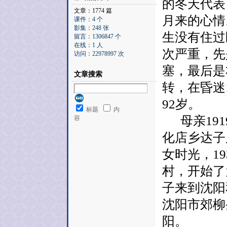
的冬天代表
文章：1774 篇
月来的心情
课件：4 个
影集：248 张
生没有住过
留言：1306847 个
在线：1 人
次严重，先
访问：22978997 次
塞，最后是
文章搜索
转，在昏迷
92岁。
标题
内
母亲191
容
化店乡达子
女时光，1
村，开始了
子来到沈阳
沈阳市郊柳
阳。