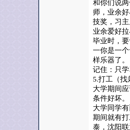
和你们说两
师，业余好
技奖，习主
业余爱好拉
毕业时，要
一你是一个
样乐器了。
记住：只学
5.打工（
大学期间应
条件好坏。
大学同学有
期间就有打
泰，沈阳联