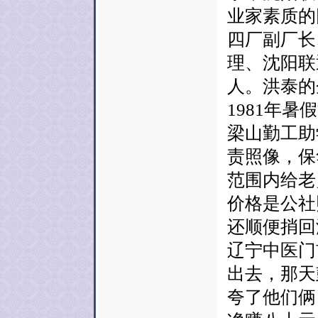
业家素质的
四厂副厂长
理、沈阳联
人。洪泰的
1981年
梁山勤工助
责照像，保
范围内给老
价格是公社
还顺便捎回
辽宁中医门
出去，那天
夸了他们俩