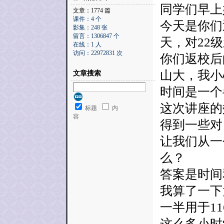
同学们早上
文章：1774 篇
课件：4 个
今天是你们
影集：248 张
留言：1306847 个
天，对22
在线：1 人
访问：22972831 次
你们返校后
山大，我小
文章搜索
时间是一个
这次讲座的
标题
内
容
得到一些对
让我们从一
么？
答案是时间
我算了一下
一半用于1
这么多小时