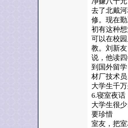
净赚八十元
去了北戴河
修。现在勤
初有这种想
可以在校园
教。刘新友
说，他读四
到国外留学
材厂技术员
大学生千万
6.寝室夜话
大学生很少
要珍惜
室友，把室