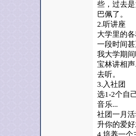
些，过去是
巴佩了。
2.听讲座
大学里的各
一段时间甚
我大学期间
宝林讲相声
去听。
3.入社团
选1-2个
音乐...
社团一月活
升你的爱好
4.培养一