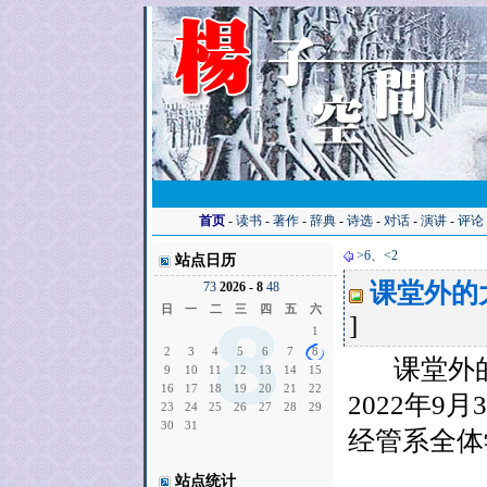
首页
-
读书
-
著作
-
辞典
-
诗选
-
对话
-
演讲
-
评论
>6、<2
站点日历
课堂外的
7
3
2026 - 8
4
8
日
一
二
三
四
五
六
]
1
2
3
4
5
6
7
8
课堂外的
9
10
11
12
13
14
15
16
17
18
19
20
21
22
2022年9月
23
24
25
26
27
28
29
30
31
经管系全体
站点统计