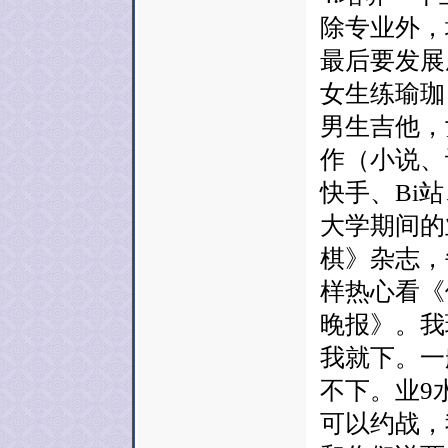
除专业外，
最后要发展
女生练瑜珈
男生吉他，
作（小说、
快手、Bi
大学期间的
棋》杂志，
样热心看《
晚报》。我
我就下。一
不下。业9
可以约战，