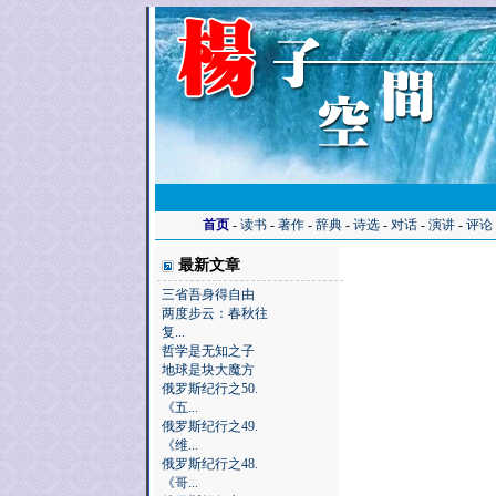
首页
-
读书
-
著作
-
辞典
-
诗选
-
对话
-
演讲
-
评论
最新文章
三省吾身得自由
两度步云：春秋往
复...
哲学是无知之子
地球是块大魔方
俄罗斯纪行之50.
《五...
俄罗斯纪行之49.
《维...
俄罗斯纪行之48.
《哥...