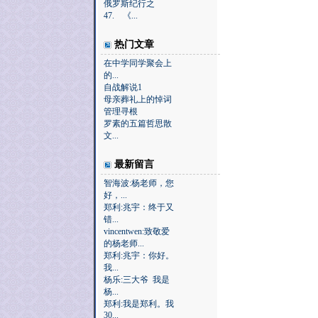
俄罗斯纪行之
47. 《...
热门文章
在中学同学聚会上
的...
自战解说1
母亲葬礼上的悼词
管理寻根
罗素的五篇哲思散
文...
最新留言
智海波:杨老师，您
好，...
郑利:兆宇：终于又
错...
vincentwen:致敬爱
的杨老师...
郑利:兆宇：你好。
我...
杨乐:三大爷 我是
杨...
郑利:我是郑利。我
30...