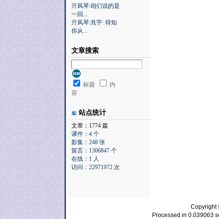
亓风琴:咱们说的是
一回...
亓风琴:兆宇: 得知
你从...
文章搜索
标题
内
容
站点统计
文章：1774 篇
课件：4 个
影集：248 张
留言：1306847 个
在线：1 人
访问：22971972 次
Copyrig
Processed in 0.039063 se