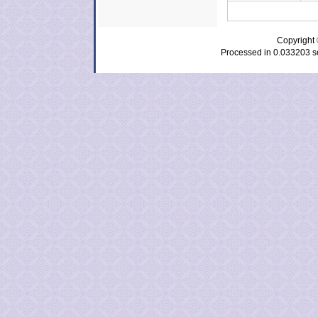
Copyrig
Processed in 0.033203 se