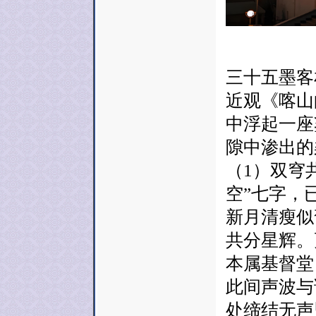
三十五墨客
近观《喀山
中浮起一座
隙中渗出的
（1）双穹
空”七字，
新月清瘦似
共分星辉。
本属基督堂
此间声波与
处缔结无声