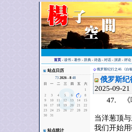
首页
-
读书
-
著作
-
辞典
-
诗选
-
对话
-
演讲
-
评论
俄罗斯纪行之46.《白
站点日历
俄罗斯纪行
7
3
2026 - 8
4
8
日
一
二
三
四
五
六
2025-09-21 
1
2
3
4
5
6
7
8
47. 《
9
10
11
12
13
14
15
16
17
18
19
20
21
22
23
24
25
26
27
28
29
30
31
当洋葱顶与
我们开始用
站点统计