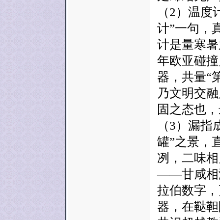
（2）温度
计”一句，
计是量寒暑
年欧亚碰撞
器，共量“
乃文明交融
固之态也，
（3）漏指
罐”之景，
冽，二味相
——甘咸相
拉伯数字，
器，在鞑靼