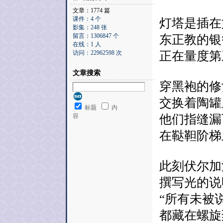
文章：1774 篇
课件：4 个
灯塔是插在
影集：248 张
留言：1306847 个
东正教的银
在线：1 人
访问：22962598 次
正在量度第
文章搜索
穿黑袍的修
交换着陶罐
标题
内
容
他们指缝漏
在鞑靼阶梯
此刻伏尔加
撰写光的说
“所有未被
都藏在螺旋