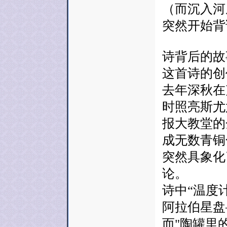
（而沉入河
突然开始背
诗背后的故
这首诗的创
去年深秋在
时照亮斯尤
报大教堂的
成无数青铜
突然具象化
论。
诗中“温度
阿拉伯星盘
而"陶罐里