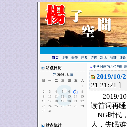
首页
-
读书
-
著作
-
辞典
-
诗选
-
对话
-
演讲
-
评论
中学时画的几位当时崇
站点日历
2019/1
7
3
2026 - 8
4
8
日
一
二
三
四
五
六
21 21:21 ]
1
2
3
4
5
6
7
8
2019/1
9
10
11
12
13
14
15
16
17
18
19
20
21
22
读首词再睡
23
24
25
26
27
28
29
30
31
NG时代，
大，失眠难
站点统计