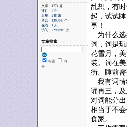
乱想，有时
文章：1774 篇
课件：4 个
起，试试睡
影集：248 张
留言：1306847 个
事！
在线：1 人
访问：22968919 次
为什么选
文章搜索
词，词是玩
花雪月，美
装。词在美
标题
内
容
街。睡前需
我有词情绪
诵再三，及
对词能分出
相当于不会
食家。