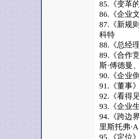
85.《变革
86.《企业
87.《新规
科特
88.《总经
89.《合作
斯·傅德曼
90.《企
91.《董事
92.《看得
93.《企业
94.《跨
里斯托弗·
95.《定位