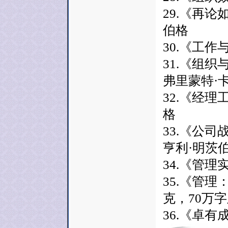
29.《再论
伯格
30.《工作
31.《组织
弗里蒙特·
32.《经
格
33.《公
亨利·明茨
34.《管理
35.《管理
克，70万
36.《卓有