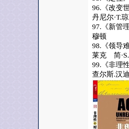
96.《改变
丹尼尔·T
97.《新管
穆顿
98.《领导
莱克 简·S
99.《非
查尔斯.汉