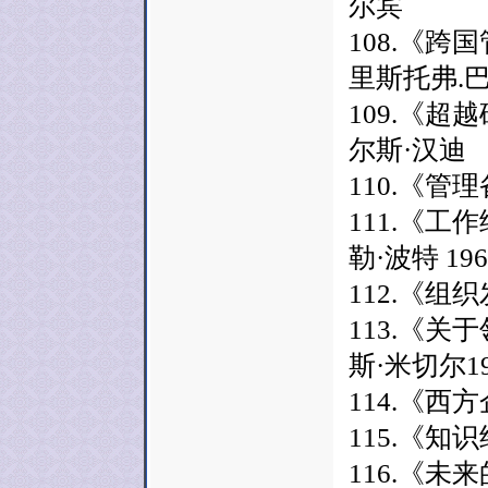
尔宾
108.《跨
里斯托弗.
109.《超
尔斯·汉迪
110.《管
111.《工
勒·波特 196
112.《组
113.《关
斯·米切尔19
114.《西
115.《知
116.《未