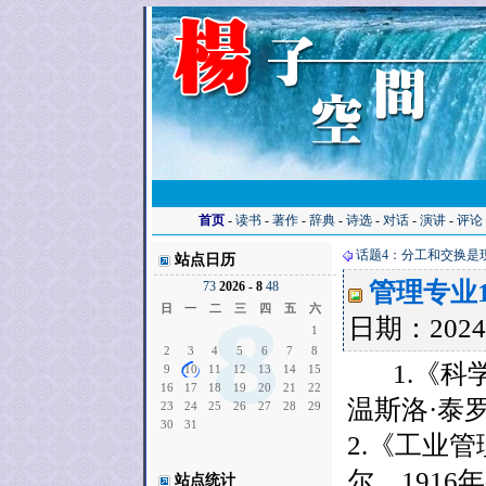
首页
-
读书
-
著作
-
辞典
-
诗选
-
对话
-
演讲
-
评论
话题4：分工和交换是
站点日历
管理专业
7
3
2026 - 8
4
8
日
一
二
三
四
五
六
日期：2024-0
1
2
3
4
5
6
7
8
1.《科学
9
10
11
12
13
14
15
16
17
18
19
20
21
22
温斯洛·泰罗
23
24
25
26
27
28
29
30
31
2.《工业
尔，1916
站点统计