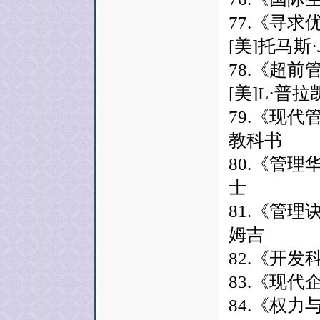
77.《寻
[美]托马斯
78.《超
[美]L·普
79.《现
教科书
80.《管理
士
81.《管理
姆吉
82.《开发
83.《现代
84.《权力