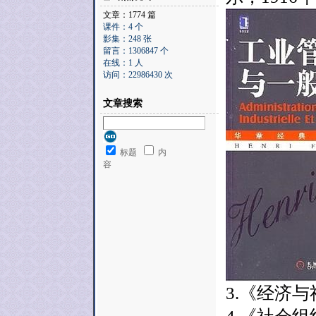
文章：1774 篇
课件：4 个
影集：248 张
留言：1306847 个
在线：1 人
访问：22986430 次
文章搜索
标题
内
容
3.《经济与