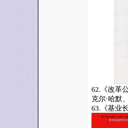
62.《改
克尔·哈默
63.《基业