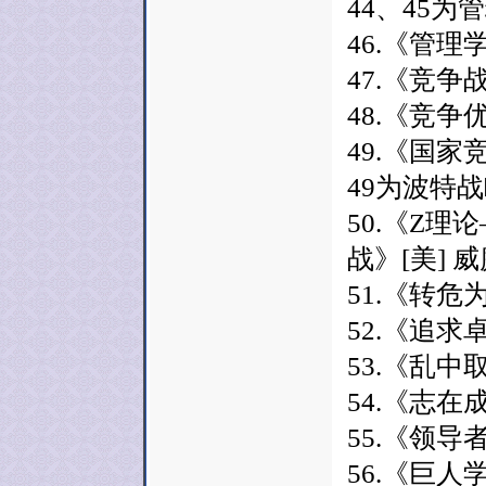
44、45
46.《管理
47.《竞争
48.《竞争
49.《国家
49为波特
50.《Z
战》[美]
51.《转危
52.《追求
53.《乱中
54.《志在
55.《领导
56.《巨人