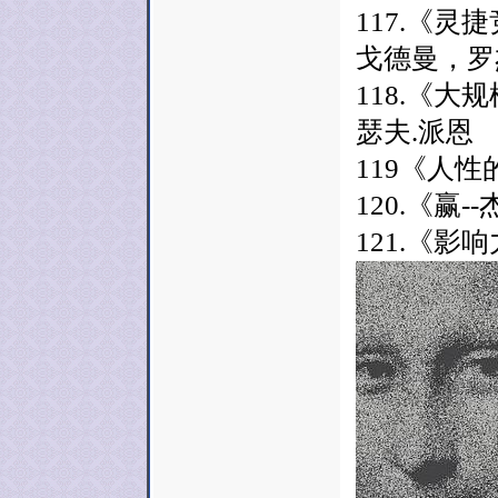
117.《灵
戈德曼，罗
118.《大
瑟夫.派恩
119《人性
120.《赢
121.《影