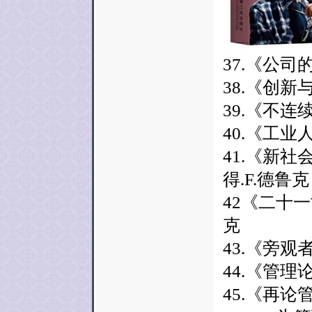
37.《公司
38.《创新
39.《不连
40.《工业
41.《新
得.F.德鲁克
42《二十一
克
43.《旁观者
44.《管理
45.《再论