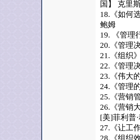
国】 克里
18.《如
鲍姆
19. 《管
20.《管理
21.《组织
22.《管理决
23.《伟大
24.《管理
25.《营销
26.《营
[美]菲利
27.《让工
28.《组织