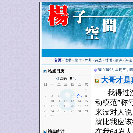
首页
-
读书
-
著作
-
辞典
-
诗选
-
对话
-
演讲
-
评论
2019/10/23, 星期三，
站点日历
大哥才是
7
3
2026 - 8
4
8
日
一
二
三
四
五
六
1
我得过沈阳
2
3
4
5
6
7
8
动模范”称
9
10
11
12
13
14
15
16
17
18
19
20
21
22
来没对人说
23
24
25
26
27
28
29
30
31
就比我应该
在我64岁
站点统计