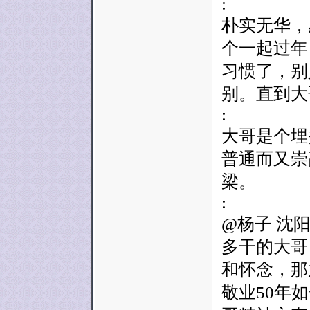
:
朴实无华，
个一起过年
习惯了，别
别。直到大
:
大哥是个埋
普通而又崇
梁。
:
@杨子 沈
多干的大哥
和怀念，那
敬业50年