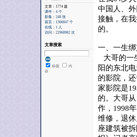
文章：1774 篇
中国人、外
课件：4 个
影集：248 张
接触，在我
留言：1306847 个
的。
在线：1 人
访问：22968982 次
文章搜索
一、一生绑
大哥的一
阳的东北电
标题
内
容
的影院，还
家影院是19
的。大哥从1
作，199
维修，退休
座建筑被拆除