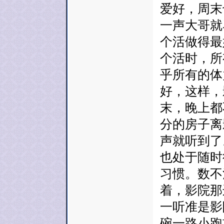
爱好，周末
一声大哥就
个活做得最
个活时，所
乎所有的体
好，这样，
末，晚上都
分的房子离
声就听到了
也处于随时
习惯。数不
着，影院那
一听准是影
碗一路小跑