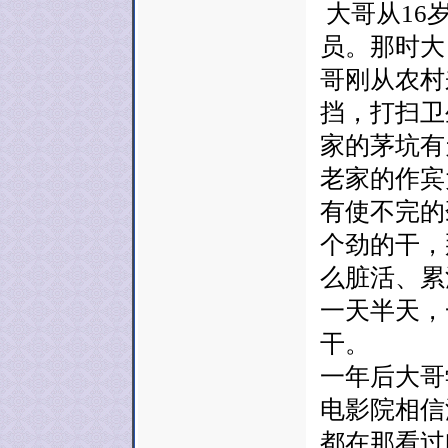
大哥从16
员。那时大
哥刚从农村
挡，打扫卫
家的茅坑有
老家的作宾
有使不完的
个劲的干，
么脏活、累
一天半天，
干。
一年后大哥
电影院相信
都在那看过