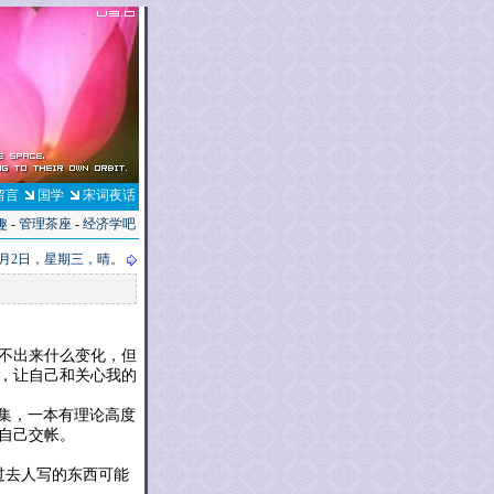
留言
国学
宋词夜话
趣
-
管理茶座
-
经济学吧
年1月2日，星期三，晴。
不出来什么变化，但
印，让自己和关心我的
诗集，一本有理论高度
向自己交帐。
过去人写的东西可能