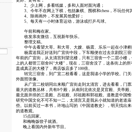
更好、更有名；
2、少上网，多看纸媒，多和人面对面沟通；
3、今年不在网上下棋，包括象棋、围棋和chess，不玩任何
4、除画画外，不发展其他爱好；
5、每天有一小时体育运动，游泳或打乒乓球。
午前和梅在家。
收发亲友微信，互祝新年快乐。
整理文稿。
中午去看望大哥。和大哥、大嫂、杨震、乐乐一起在小津桥
杨震送我正好送到广宜街中段，下车顺便在过去京剧院三宿舍
年前的广宜街，从太清宫到望北楼，只有三宿舍一个二层小楼，
上的人都管三宿舍叫“大楼”，现在，三宿舍没了，这条街上的所
盖成真正的大楼了，商店饭店多了100倍。
转完三宿舍，到广宜二校看看，这是我读小学的学校。门关
外面照张像。
从广宜二校胡同出来顺广宜街走到太清宫，进去看看，门票
最大的道教丛林，共有8个殿，从南到北依次是灵官殿、关帝殿
最北面并排的三圣殿、吕祖殿、邱祖殿和郭祖殿。道教是中国惟
研究中国文化不可不知一二，太清宫又是我从小就知道的老道庙
些。以前买过一本书，许地山写的《中国道教史》，明天找出来
的道教观。
15点回家。
和梅晚饭饺子就酒。
晚上看国内外新年节目。