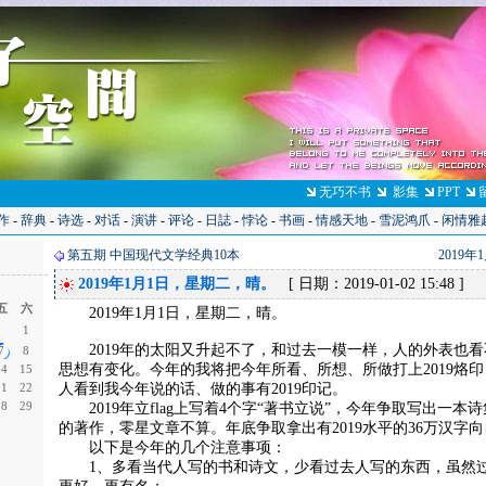
无巧不书
影集
PPT
作
-
辞典
-
诗选
-
对话
-
演讲
-
评论
-
日誌
-
悖论
-
书画
-
情感天地
-
雪泥鸿爪
-
闲情雅
第五期 中国现代文学经典10本
2019
2019年1月1日，星期二，晴。
[ 日期：2019-01-02 15:48 ]
五
六
2019年1月1日，星期二，晴。
1
2019年的太阳又升起不了，和过去一模一样，人的外表也看
7
8
思想有变化。今年的我将把今年所看、所想、所做打上2019烙
14
15
21
22
人看到我今年说的话、做的事有2019印记。
28
29
2019年立flag上写着4个字“著书立说”，今年争取写出一本
的著作，零星文章不算。年底争取拿出有2019水平的36万汉字
以下是今年的几个注意事项：
1、多看当代人写的书和诗文，少看过去人写的东西，虽然