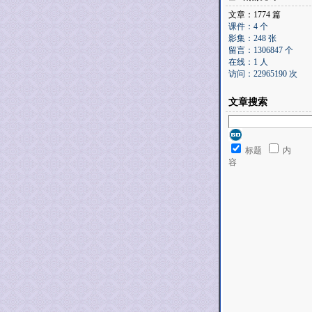
文章：1774 篇
课件：4 个
影集：248 张
留言：1306847 个
在线：1 人
访问：22965190 次
文章搜索
标题
内
容