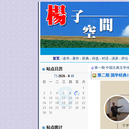
首页
-
读书
-
著作
-
辞典
-
诗选
-
对话
-
演讲
-
评论
第一期 中国古典文学
站点日历
第二期 国学经典1
7
3
2026 - 8
4
8
日
一
二
三
四
五
六
1
2
3
4
5
6
7
8
9
10
11
12
13
14
15
16
17
18
19
20
21
22
23
24
25
26
27
28
29
30
31
站点统计